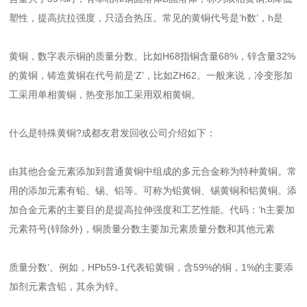
塑性，提高抗拉强度，只适合热压。常见的黄铜代号是‘h数’，h是
黄铜，数字表示铜的质量分数。比如H68指铜含量68%，锌含量32%
的黄铜，铸造黄铜在代号前是‘Z’，比如ZH62。一般来说，冷变形加
工采用单相黄铜，热变形加工采用双相黄铜。
什么是特殊黄铜?成都友君发回收公司介绍如下：
由其他合金元素添加到普通黄铜中组成的多元合金称为特种黄铜。常
用的添加元素有铅、锡、铝等。可称为铅黄铜、锡黄铜和铝黄铜。添
加合金元素的主要目的是提高拉伸强度和工艺性能。代码：‘h主要加
元素符号(锌除外)，铜质量分数主要加元素质量分数和其他元素
质量分数’。例如，HPb59-1代表铅黄铜，含59%的铜，1%的主要添
加剂元素含铅，其余为锌。