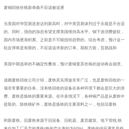
废铜回收价格新单曲不应该被追逐
当美国对华贸易逆差达到新高时，对中美贸易谈判过于乐观是不合适
的。同时，强劲的加息有望支撑美国维持高水平。铜下游消费疲软，
国内市场逐渐积累。之前是不可能扭转趋势的。综合考虑，预计这一
轮反弹将是有限的，不应该追求新的订单。期权方面，贸易战和
美国中期选举的不确定性叠加，预计废铜复苏价格的波动将会崩溃。
成都废铁回收公司介绍，废铁其实用途非常广泛，也是废铁回收的一
项非常重要的任务。没有铁回收的设备在各种环境下都会是巨大的浪
费。废铁是炼铁的重要来源。在许多情况下，各种铜产品是从废铁中
提取的。除铁精矿外，废铁是炼铁的主要原料之一，包括旧废铁
和新废铁。旧废铁来源于旧设备、旧机器、废弃建筑、地下管线;铁
来自加工厂丢弃的废铁(铁的产出率约为50%)。废铁的供应通常是稳